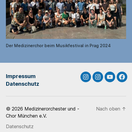
Der Medizinerchor beim Musikfestival in Prag 2024
Impressum
Medizinerchor
Medizinerorche
Medizine
Fac
Datenschutz
Instagram
Instagram
YouTube
© 2026
Medizinerorchester und -
Nach oben
↑
Chor München e.V.
Datenschutz