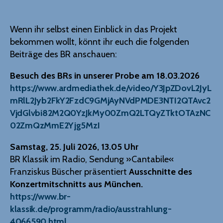
Wenn ihr selbst einen Einblick in das Projekt
bekommen wollt, könnt ihr euch die folgenden
Beiträge des BR anschauen:
Besuch des BRs in unserer Probe am 18.03.2026
https://www.ardmediathek.de/video/Y3JpZDovL2JyL
mRlL2Jyb2FkY2FzdC9GMjAyNVdPMDE3NTI2QTAvc2
VjdGlvbi82M2Q0YzJkMy00ZmQ2LTQyZTktOTAzNC
02ZmQzMmE2Yjg5MzI
Samstag, 25. Juli 2026, 13.05 Uhr
BR Klassik im Radio, Sendung »Cantabile«
Franziskus Büscher präsentiert
Ausschnitte des
Konzertmitschnitts aus München.
https://www.br-
klassik.de/programm/radio/ausstrahlung-
4066590.html